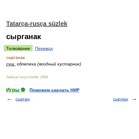
Tatarça-rusça süzlek
сырганак
Толкование
Перевод
сырганак
сущ.
облепиха
(ягодный кустарник)
Tatarça-rusça süzlek
.
2008
.
Игры ⚽
Поможем сделать НИР
сырган
сырлан